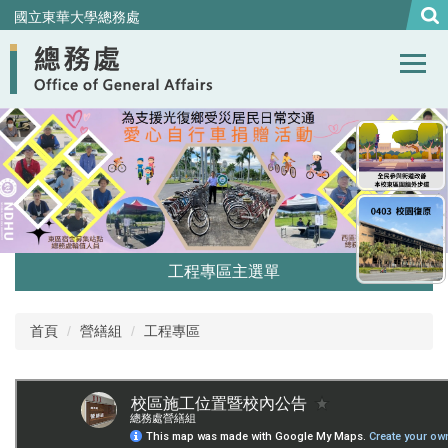
跳
國立東華大學總務處
到
主
要
內
容
區
工程專區主選單
在建工程
首頁
營繕組
工程專區
工程最新消息
工程行事曆